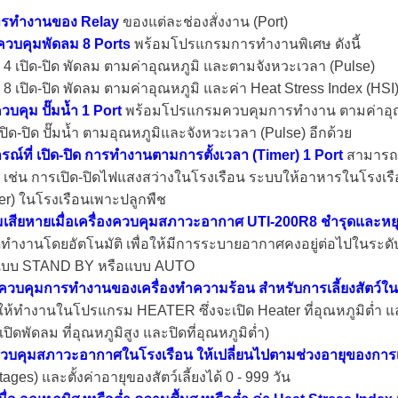
รทำงานของ Relay
ของแต่ละช่องสั่งงาน (Port)
้ ควบคุมพัดลม 8 Ports
พร้อมโปรแกรมการทำงานพิเศษ ดังนี้
 - 4 เปิด-ปิด พัดลม ตามค่าอุณหภูมิ และตามจังหวะเวลา (Pulse)
- 8 เปิด-ปิด พัดลม ตามค่าอุณหภูมิ และค่า Heat Stress Index (HSI
ควบคุม ปั๊มน้ำ 1 Port
พร้อมโปรแกรมควบคุมการทำงาน ตามค่าอุณห
ิด-ปิด ปั๊มน้ำ ตามอุณหภูมิและจังหวะเวลา (Pulse) อีกด้วย
ปกรณ์ที่ เปิด-ปิด การทำงานตามการตั้งเวลา (Timer) 1 Port
สามารถสั
) เช่น การเปิด-ปิดไฟแสงสว่างในโรงเรือน ระบบให้อาหารในโรงเรือ
ler) ในโรงเรือนเพาะปลูกพืช
เสียหายเมื่อเครื่องควบคุมสภาวะอากาศ UTI-200R8 ชำรุดและห
ิดทำงานโดยอัตโนมัติ เพื่อให้มีการระบายอากาศคงอยู่ต่อไปในระด
งแบบ STAND BY หรือแบบ AUTO
ช้ควบคุมการทำงานของเครื่องทำความร้อน
สำหรับการเลี้ยงสัตว์
ห้ทำงานในโปรแกรม HEATER ซึ่งจะเปิด Heater ที่อุณหภูมิต่ำ และ
ดพัดลม ที่อุณหภูมิสูง และปิดที่อุณหภูมิต่ำ)
ควบคุมสภาวะอากาศในโรงเรือน
ให้เปลี่ยนไปตามช่วงอายุของการเล
tages) และตั้งค่าอายุของสัตว์เลี้ยงได้ 0 - 999 วัน