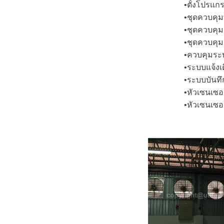
•ตั้งโปรแกร
•ชุดควบคุม
•ชุดควบคุมป
•ชุดควบคุมต
•ควบคุมระบ
•ระบบแจ้งเ
•ระบบบันทึก
•หัวเซนเซอร
•หัวเซนเซ